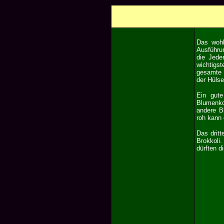
Das wohl
Ausführu
die Jede
wichtigs
gesamte 
der Hülse
Ein gute
Blumenko
andere B
roh kann
Das drit
Brokkoli
dürften 