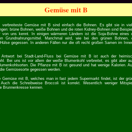
Gemüse mit B
 verbreiteste Gemüse mit B sind einfach die Bohnen. Es gibt sie in vie
ngen: brüne Bohnen, weiße Bohnen und die roten Kidney-Bohnen sind Beispie
r von uns kennt. In einigen wärmeren Ländern ist die Soja-Bohne eines 
ten Grundnahrungsmittel. Manchmal wird, wie bei den grünen Bohnen, 
Hülse gegessen. In anderen Fällen nur die oft recht großen Samen im Inne
.
 Antwort bei Stadt-Land-Fluss bei Gemüse mit B ist auch der heimis
hl. Bei uns ist vor allem der weiße Blumenkohl verbreitet, es gibt aber a
lumenkohlsorten. Die Pflanze mit B ist gesund und hat wenige Kalorien. A
 die Gemüsesorte gegessen werden.
te Gemüse mit B, welches man in fast jedem Supermarkt findet, ist der gr
. Auch die Schreibweise Broccoli ist korrekt. Wesentlich weniger Mitspie
die Brunnenkresse kennen.