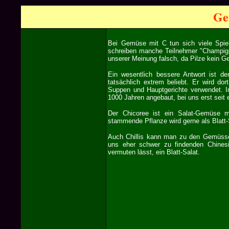
Ge
Bei Gemüse mit C tun sich viele Spiel
schreiben manche Teilnehmer "Champigni
unserer Meinung falsch, da Pilze kein G
Ein wesentlich bessere Antwort ist de
tatsächlich extrem beliebt. Er wird dor
Suppen und Hauptgerichte verwendet. I
1000 Jahren angebaut, bei uns erst seit
Der Chicoree ist ein Salat-Gemüse m
stammende Pflanze wird gerne als Blatt-
Auch Chillis kann man zu den Gemüsse
uns eher schwer zu findenden Chines
vermuten lässt, ein Blatt-Salat.